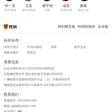
毕一灵
王其
鹿宇明
成亚
康康
选书/责编
解读&撰稿
审稿
讲述/转述
校对上线
得到网页版
时间的朋友
企业版
知识就在得到
合作伙伴：
清华五道口
中信出版社
读库
湛庐文化
译林出版社
阿里云
资质信息：
社会信用代码 91110105306338805Q
出版物经营许可 新出发京批字第直190304号
广播电视节目制作经营许可证 （京）字第06006号
增值电信业务经营许可备案号 京ICP备15037205号
联系我们：
客服电话: 400-0526-000
邮箱: iget@luojilab.com
关注我们: