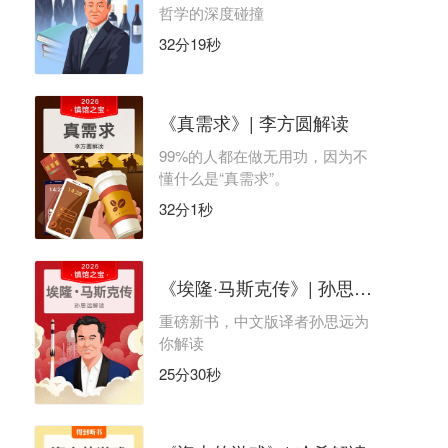
哲学的深度碰撞
32分19秒
《真需求》| 李方圆解读
99%的人都在做无用功，因为不
懂什么是“真需求”。
32分1秒
《埃隆·马斯克传》| 孙思远解读
重磅新书，中文版译者孙思远为
你解读
25分30秒