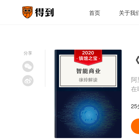
首页
关于我
分享
《
阿
在
25