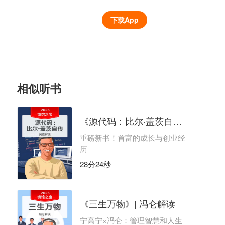
下载App
相似听书
《源代码：比尔·盖茨自传》 | 吴晨解读
重磅新书！首富的成长与创业经
历
28分24秒
《三生万物》| 冯仑解读
宁高宁×冯仑：管理智慧和人生