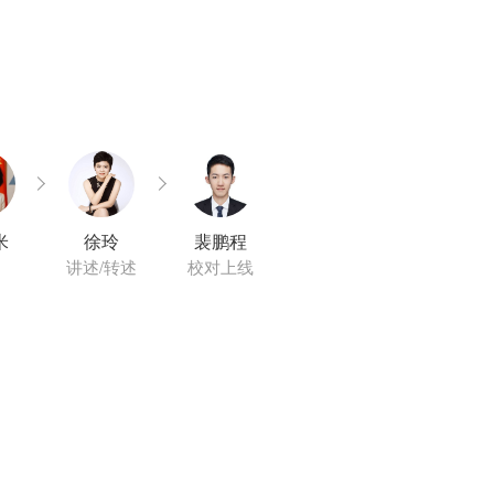
米
徐玲
裴鹏程
讲述/转述
校对上线