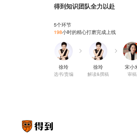
得到知识团队全力以赴
198
徐玲
徐玲
宋小
选书/责编
解读&撰稿
审稿