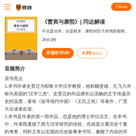
下载App
知识就在得到
《曹寅与康熙》| 闫达解读
不论是治术，还是权术，康熙对臣子的驾驭都堪称一流
26分1秒
开通听书VIP
4.99
得到贝
音频简介
原书亮点
1.本书作者史景迁为耶鲁大学汉学教授，他和魏斐德、孔飞力并
称为美国的“汉学三杰”。史景迁的作品擅长以流畅的文字传递历
史的温度，著有《追寻现代中国》《王氏之死》等著作，广受
大众读者欢迎。
2.本书是作者的第一部作品，也是他的博士学位论文。在本书
中，作者既遵循了西方汉学研究的传统，也就是注重历史个案
的考查，同时又常以宏观的历史叙事来书写，兼顾了内容的学