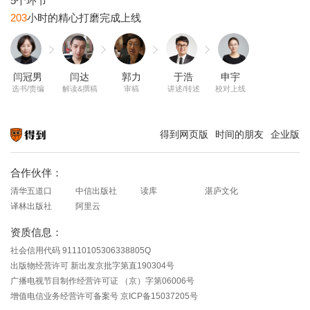
203
闫冠男
闫达
郭力
于浩
申宇
选书/责编
解读&撰稿
审稿
讲述/转述
校对上线
得到网页版
时间的朋友
企业版
知识就在得到
合作伙伴：
清华五道口
中信出版社
读库
湛庐文化
译林出版社
阿里云
资质信息：
社会信用代码 91110105306338805Q
出版物经营许可 新出发京批字第直190304号
广播电视节目制作经营许可证 （京）字第06006号
增值电信业务经营许可备案号 京ICP备15037205号