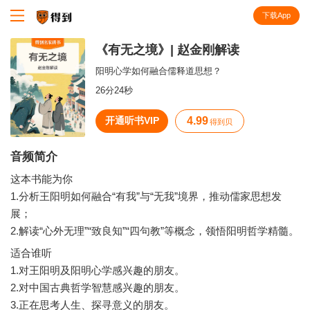
下载App
知识就在得到
《有无之境》| 赵金刚解读
阳明心学如何融合儒释道思想？
26分24秒
开通听书VIP
4.99
得到贝
音频简介
这本书能为你
1.分析王阳明如何融合“有我”与“无我”境界，推动儒家思想发
展；
2.解读“心外无理”“致良知”“四句教”等概念，领悟阳明哲学精髓。
适合谁听
1.对王阳明及阳明心学感兴趣的朋友。
2.对中国古典哲学智慧感兴趣的朋友。
3.正在思考人生、探寻意义的朋友。