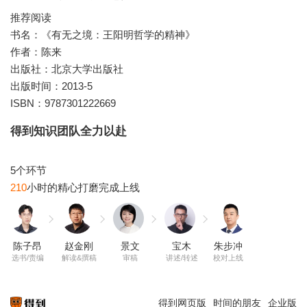
推荐阅读
书名：《有无之境：王阳明哲学的精神》
作者：陈来
出版社：北京大学出版社
出版时间：2013-5
ISBN：9787301222669
得到知识团队全力以赴
210
陈子昂
赵金刚
景文
宝木
朱步冲
选书/责编
解读&撰稿
审稿
讲述/转述
校对上线
得到网页版
时间的朋友
企业版