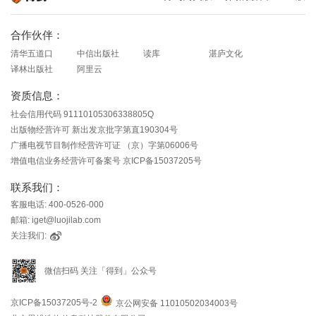
知识就在得到
合作伙伴：
清华五道口
中信出版社
读库
湛庐文化
译林出版社
阿里云
资质信息：
社会信用代码 91110105306338805Q
出版物经营许可 新出发京批字第直190304号
广播电视节目制作经营许可证 （京）字第06006号
增值电信业务经营许可备案号 京ICP备15037205号
联系我们：
客服电话: 400-0526-000
邮箱: iget@luojilab.com
关注我们:
微信扫码 关注「得到」公众号
京ICP备15037205号-2
京公网安备 11010502034003号