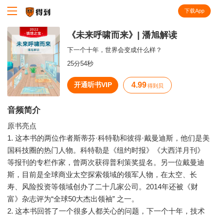
下载App
知识就在得到
《未来呼啸而来》| 潘旭解读
下一个十年，世界会变成什么样？
25分54秒
开通听书VIP
4.99
得到贝
音频简介
原书亮点
1. 这本书的两位作者斯蒂芬·科特勒和彼得·戴曼迪斯，他们是美
国科技圈的热门人物。科特勒是《纽约时报》《大西洋月刊》
等报刊的专栏作家，曾两次获得普利策奖提名。另一位戴曼迪
斯，目前是全球商业太空探索领域的领军人物，在太空、长
寿、风险投资等领域创办了二十几家公司。2014年还被《财
富》杂志评为“全球50大杰出领袖” 之一。
2. 这本书回答了一个很多人都关心的问题，下一个十年，技术