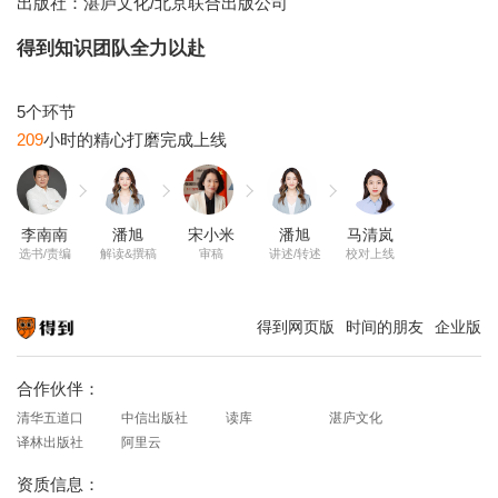
出版社：湛庐文化/北京联合出版公司
得到知识团队全力以赴
209
李南南
潘旭
宋小米
潘旭
马清岚
选书/责编
解读&撰稿
审稿
讲述/转述
校对上线
得到网页版
时间的朋友
企业版
知识就在得到
合作伙伴：
清华五道口
中信出版社
读库
湛庐文化
译林出版社
阿里云
资质信息：