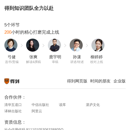
得到知识团队全力以赴
200
弓健
张爽
鹿宇明
孙潇
柳婷婷
选书/责编
解读&撰稿
审稿
讲述/转述
校对上线
得到网页版
时间的朋友
企业版
知识就在得到
合作伙伴：
清华五道口
中信出版社
读库
湛庐文化
译林出版社
阿里云
资质信息：
社会信用代码 91110105306338805Q