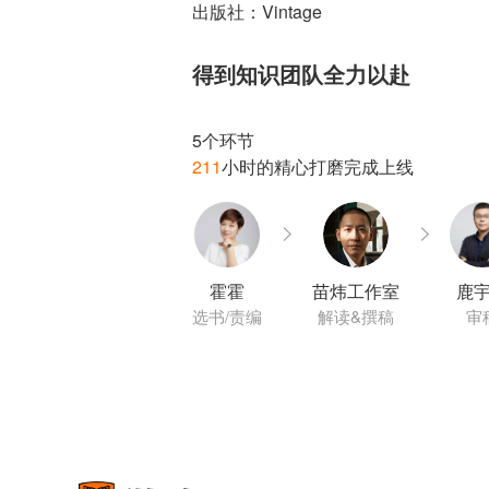
出版社：Vintage
得到知识团队全力以赴
211
霍霍
苗炜工作室
鹿
选书/责编
解读&撰稿
审