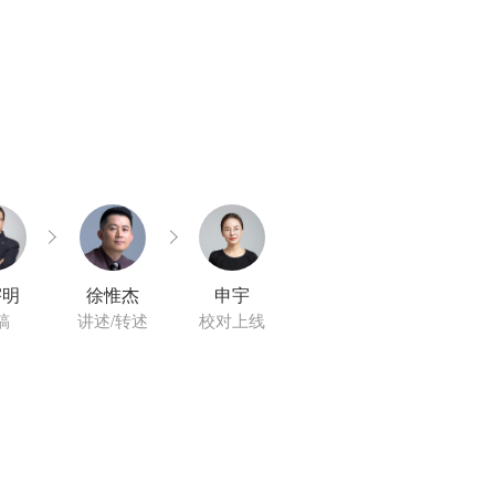
宇明
徐惟杰
申宇
稿
讲述/转述
校对上线