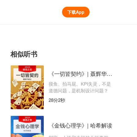
下载App
相似听书
《一切皆契约》| 聂辉华解读
摸鱼、拍马屁、KPI失灵，不是
道德问题，是机制设计问题？
28分2秒
《金钱心理学》| 哈希解读