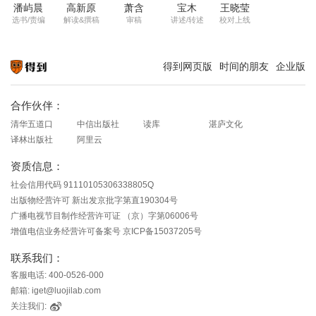
潘屿晨
高新原
萧含
宝木
王晓莹
选书/责编
解读&撰稿
审稿
讲述/转述
校对上线
得到网页版
时间的朋友
企业版
知识就在得到
合作伙伴：
清华五道口
中信出版社
读库
湛庐文化
译林出版社
阿里云
资质信息：
社会信用代码 91110105306338805Q
出版物经营许可 新出发京批字第直190304号
广播电视节目制作经营许可证 （京）字第06006号
增值电信业务经营许可备案号 京ICP备15037205号
联系我们：
客服电话: 400-0526-000
邮箱: iget@luojilab.com
关注我们: