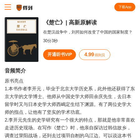
下载App
知识就在得到
《楚亡》| 高新原解读
在楚汉战争中，刘邦如何改变了中国的国家制度？
30分3秒
开通听书VIP
4.99
得到贝
音频简介
原书亮点
1.本书作者李开元，毕业于北京大学历史系，此外他还获得了东
京大学的文学博士。他师从中国史学大师田余庆先生，去日本
留学时又与日本史学大师西嶋定生结下渊源。有了两位史学大
师的指点，让他有了坚实的学术功底。
2.李开元先生的史学研究有一个很大的特点，那就是他非常喜欢
走进历史现场。在写作《楚亡》时，他亲自探访过韩信故乡，
调查过荥阳战场，还到去过项羽自刎的乌江边。可以说这本书