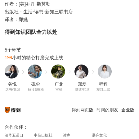
作者：[美]乔丹·斯莫勒
出版社：生活·读书·新知三联书店
译者：郑嬿
得到知识团队全力以赴
199
谷悦
砚尘
广龙
郑磊
程程
选书/责编
解读&撰稿
审稿
讲述/转述
校对上线
得到网页版
时间的朋友
企业版
知识就在得到
合作伙伴：
清华五道口
中信出版社
读库
湛庐文化