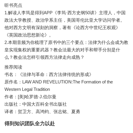
听书亮点
1.解读人李筠是得到APP《李筠·西方史纲50讲》主理人，中国
政法大学教授、政治学系主任，美国哥伦比亚大学访问学者。
他对西方文明有深刻的洞察，著有《论西方中世纪王权观》
《英国政治思想新论》。
2.本期音频为你梳理了原书中的三个要点：法律为什么会成为教
皇实现集权的重要武器？教会法最大的对手和帮手分别是什
推荐阅读
书名：《法律与革命：西方法律传统的形成》
原作名：LAW AND REVELUTION:The Formation of the
Western Legal Tradition
作者：[美]哈罗德·J.伯尔曼
出版社：中国大百科全书出版社
译者：贺卫方、高鸿钧、张志铭、夏勇
得到知识团队全力以赴