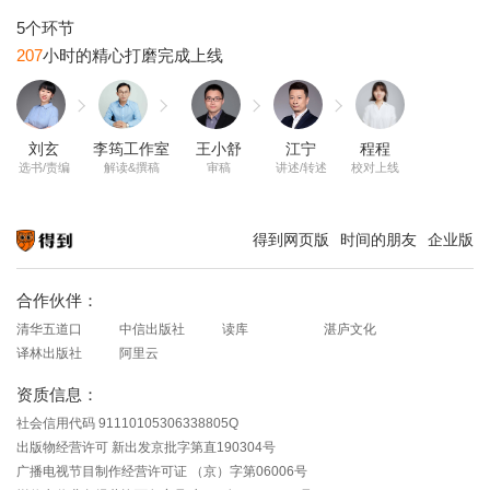
207
刘玄
李筠工作室
王小舒
江宁
程程
选书/责编
解读&撰稿
审稿
讲述/转述
校对上线
得到网页版
时间的朋友
企业版
知识就在得到
合作伙伴：
清华五道口
中信出版社
读库
湛庐文化
译林出版社
阿里云
资质信息：
社会信用代码 91110105306338805Q
出版物经营许可 新出发京批字第直190304号
广播电视节目制作经营许可证 （京）字第06006号