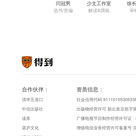
闫冠男
少文工作室
徐
选书/责编
解读&撰稿
审
合作伙伴：
资质信息：
清华五道口
社会信用代码 9111010530633
中信出版社
出版物经营许可 新出发京批字第直
读库
广播电视节目制作经营许可证 （
湛庐文化
增值电信业务经营许可备案号 京IC