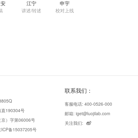
长安
江宁
申宇
稿
讲述/转述
校对上线
联系我们：
8805Q
客服电话: 400-0526-000
190304号
邮箱: iget@luojilab.com
京）字第06006号
关注我们:
P备15037205号