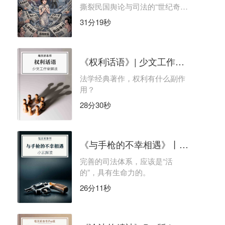
撕裂民国舆论与司法的“世纪奇
案”？
31分19秒
《权利话语》| 少文工作室解读
法学经典著作，权利有什么副作
用？
28分30秒
《与手枪的不幸相遇》丨小云解读
完善的司法体系，应该是“活
的”，具有生命力的。
26分11秒