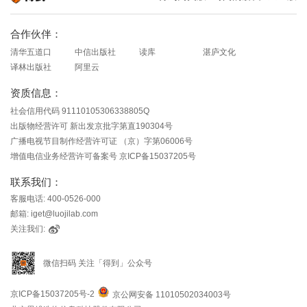
知识就在得到
合作伙伴：
清华五道口
中信出版社
读库
湛庐文化
译林出版社
阿里云
资质信息：
社会信用代码 91110105306338805Q
出版物经营许可 新出发京批字第直190304号
广播电视节目制作经营许可证 （京）字第06006号
增值电信业务经营许可备案号 京ICP备15037205号
联系我们：
客服电话: 400-0526-000
邮箱: iget@luojilab.com
关注我们:
微信扫码 关注「得到」公众号
京ICP备15037205号-2
京公网安备 11010502034003号