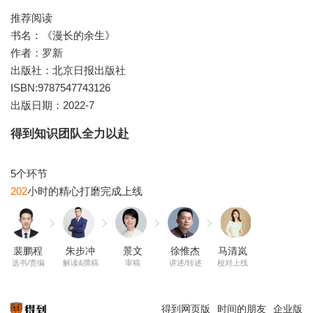
推荐阅读
书名：《漫长的余生》
作者：罗新
出版社：北京日报出版社
ISBN:9787547743126
出版日期：2022-7
得到知识团队全力以赴
202
裴鹏程
朱步冲
景文
徐惟杰
马清岚
选书/责编
解读&撰稿
审稿
讲述/转述
校对上线
得到网页版
时间的朋友
企业版