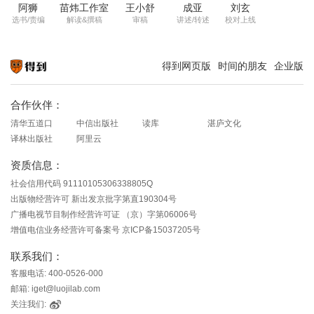
阿狮
苗炜工作室
王小舒
成亚
刘玄
选书/责编
解读&撰稿
审稿
讲述/转述
校对上线
得到网页版
时间的朋友
企业版
知识就在得到
合作伙伴：
清华五道口
中信出版社
读库
湛庐文化
译林出版社
阿里云
资质信息：
社会信用代码 91110105306338805Q
出版物经营许可 新出发京批字第直190304号
广播电视节目制作经营许可证 （京）字第06006号
增值电信业务经营许可备案号 京ICP备15037205号
联系我们：
客服电话: 400-0526-000
邮箱: iget@luojilab.com
关注我们: