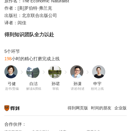
原作名：The Economic Naturalist
作者：[美]罗伯特·弗兰克
出版社：北京联合出版公司
译者：闾佳
得到知识团队全力以赴
198
弓健
白洁
孙珺
孙潇
申宇
选书/责编
解读&撰稿
审稿
讲述/转述
校对上线
得到网页版
时间的朋友
企业版
知识就在得到
合作伙伴：