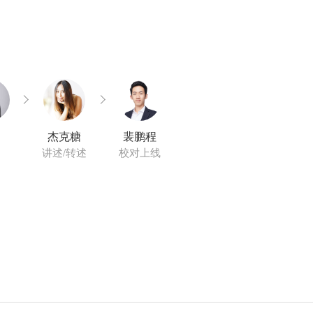
杰克糖
裴鹏程
讲述/转述
校对上线