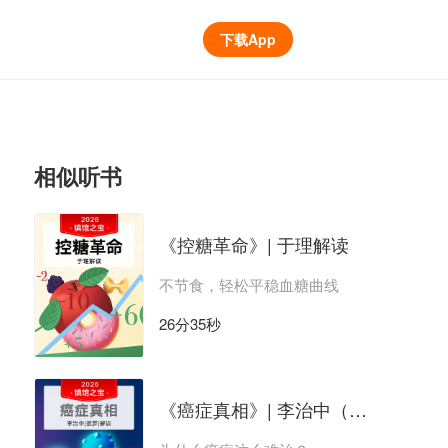
下载App
相似听书
《控糖革命》| 于理解读
不节食，轻松平稳血糖曲线
26分35秒
《癌症真相》| 李治中（菠萝）解读