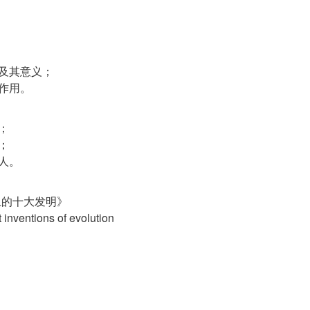
明及其意义；
作用。
；
；
人。
上的十大发明》
nventions of evolution