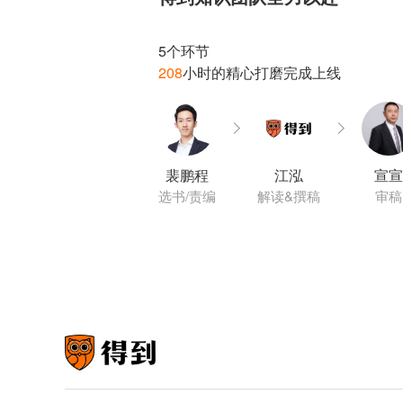
208
裴鹏程
江泓
宣宣
选书/责编
解读&撰稿
审稿