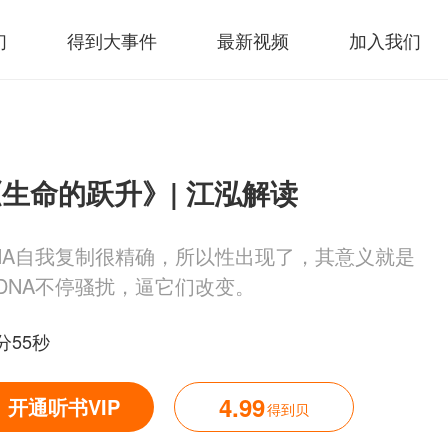
们
得到大事件
最新视频
加入我们
生命的跃升》| 江泓解读
NA自我复制很精确，所以性出现了，其意义就是
DNA不停骚扰，逼它们改变。
分55秒
4.99
开通听书VIP
得到贝