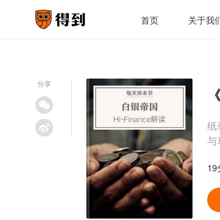
首页
关于我
分享
《
纸
与
19