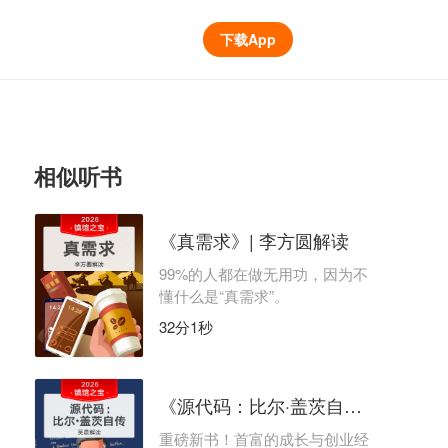
下载App
相似听书
《真需求》| 李方圆解读
99%的人都在做无用功，因为不
懂什么是“真需求”。
32分1秒
《源代码：比尔·盖茨自传》 | 吴晨解读
重磅新书！首富的成长与创业经