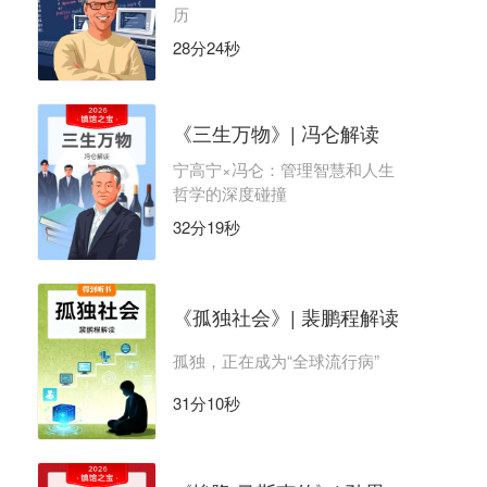
历
28分24秒
《三生万物》| 冯仑解读
宁高宁×冯仑：管理智慧和人生
哲学的深度碰撞
32分19秒
《孤独社会》| 裴鹏程解读
孤独，正在成为“全球流行病”
31分10秒