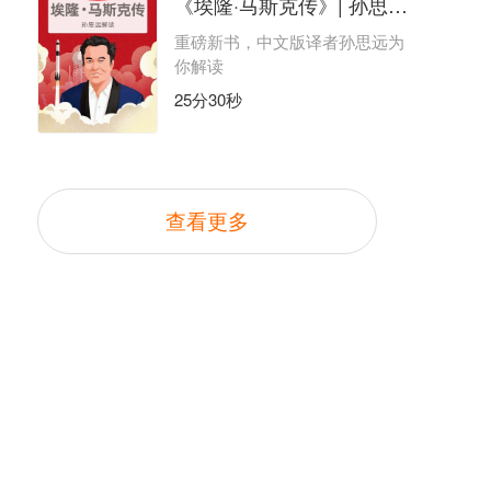
《埃隆·马斯克传》| 孙思远解读
重磅新书，中文版译者孙思远为
你解读
25分30秒
查看更多