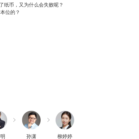
现了纸币，又为什么会失败呢？
金本位的？
？
宇明
孙潇
柳婷婷