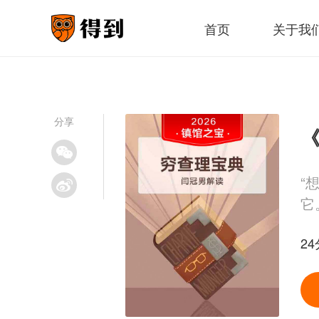
首页
关于我
分享
《
“
它
24