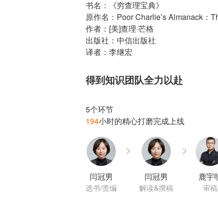
书名：《穷查理宝典》
原作名：Poor Charlie’s Almanack：The W
作者：[美]查理·芒格
出版社：中信出版社
译者：李继宏
得到知识团队全力以赴
194
闫冠男
闫冠男
鹿宇
选书/责编
解读&撰稿
审稿