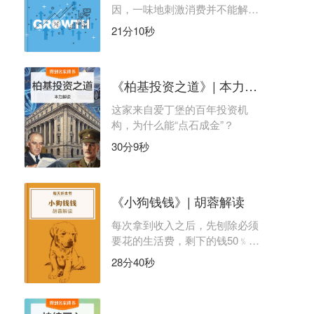
因，一味地刺激消费并不能解决
根本问题。
21分10秒
《柏基投资之道》| 本力解读
这家来自爱丁堡的百年投资机
构，为什么能“点石成金”？
30分9秒
《小狗钱钱》| 胡蓉解读
每次拿到收入之后，先刨除必须
要花的生活费，剩下的钱50﹪存
起来，50﹪零花。
28分40秒