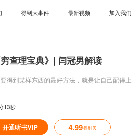
们
得到大事件
最新视频
加入我们
穷查理宝典》| 闫冠男解读
想要得到某样东西的最好方法，就是让自己配得上
。”
分13秒
4.99
开通听书VIP
得到贝