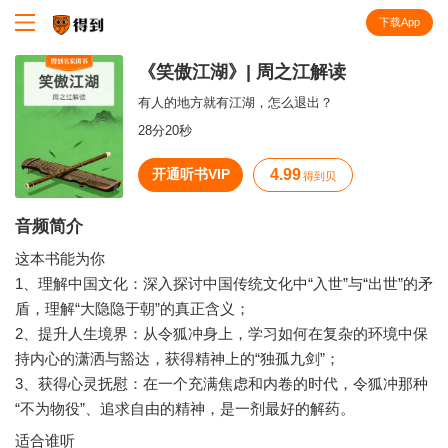
下载App
知识就在得到
《笑傲江湖》| 周之江解读
有人的地方就有江湖，怎么退出？
28分20秒
开通听书VIP
4.99
得到贝
音频简介
这本书能为你
1、理解中国文化：深入探讨中国传统文化中“入世”与“出世”的矛
盾，理解“大隐隐于朝”的真正含义；
2、提升人生境界：从令狐冲身上，学习如何在复杂的环境中保
持内心的潇洒与豁达，获得精神上的“独孤九剑”；
3、获得心灵抚慰：在一个充满焦虑和内卷的时代，令狐冲那种
“不为物役”、追求自由的精神，是一剂最好的解药。
适合谁听