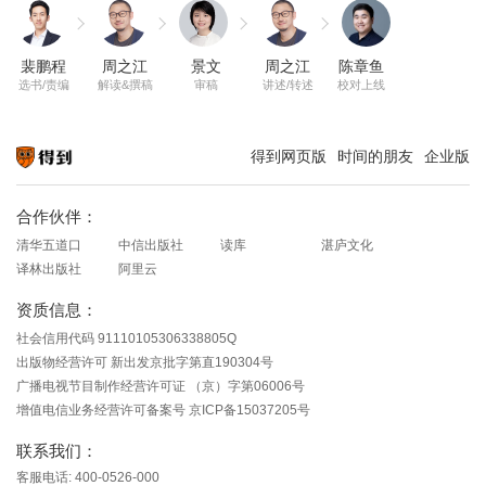
裴鹏程
周之江
景文
周之江
陈章鱼
选书/责编
解读&撰稿
审稿
讲述/转述
校对上线
得到网页版
时间的朋友
企业版
知识就在得到
合作伙伴：
清华五道口
中信出版社
读库
湛庐文化
译林出版社
阿里云
资质信息：
社会信用代码 91110105306338805Q
出版物经营许可 新出发京批字第直190304号
广播电视节目制作经营许可证 （京）字第06006号
增值电信业务经营许可备案号 京ICP备15037205号
联系我们：
客服电话: 400-0526-000