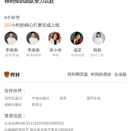
得到知识团队全力以赴
202
李南南
李南南
宋小米
成亚
程程
选书/责编
解读&撰稿
审稿
讲述/转述
校对上线
得到网页版
时间的朋友
企业版
知识就在得到
合作伙伴：
清华五道口
中信出版社
读库
湛庐文化
译林出版社
阿里云
资质信息：
社会信用代码 91110105306338805Q
出版物经营许可 新出发京批字第直190304号