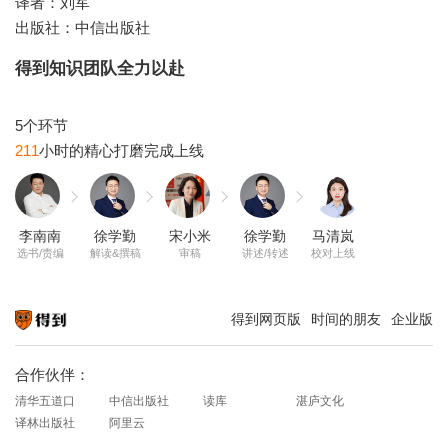
译者：刘军
出版社：中信出版社
得到知识团队全力以赴
211
李南南
徐学勤
宋小米
徐学勤
马清岚
选书/责编
解读&撰稿
审稿
讲述/转述
校对上线
得到网页版
时间的朋友
企业版
知识就在得到
合作伙伴：
清华五道口
中信出版社
读库
湛庐文化
译林出版社
阿里云