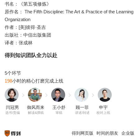
书名：《第五项修炼》
原作名： The Fifth Discipline: The Art & Practice of the Learning
Organization
作者：[美]彼得·圣吉
出版社：中信出版集团
译者：张成林
得到知识团队全力以赴
198
闫冠男
御风而来
王小舒
顾一菲
申宇
选书/责编
解读&撰稿
审稿
讲述/转述
校对上线
得到网页版
时间的朋友
企业版