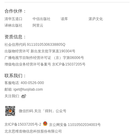
知识就在得到
合作伙伴：
清华五道口
中信出版社
读库
湛庐文化
译林出版社
阿里云
资质信息：
社会信用代码 91110105306338805Q
出版物经营许可 新出发京批字第直190304号
广播电视节目制作经营许可证 （京）字第06006号
增值电信业务经营许可备案号 京ICP备15037205号
联系我们：
客服电话: 400-0526-000
邮箱: iget@luojilab.com
关注我们:
微信扫码 关注「得到」公众号
京ICP备15037205号-2
京公网安备 11010502034003号
北京思维造物信息科技股份有限公司