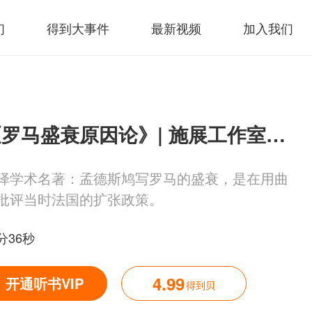
们
得到大事件
最新视频
加入我们
《罗马盛衰原因论》| 施展工作室解读
译学术名著：孟德斯鸠写罗马的盛衰，是在用曲
批评当时法国的扩张政策。
分36秒
4.99
开通听书VIP
得到贝