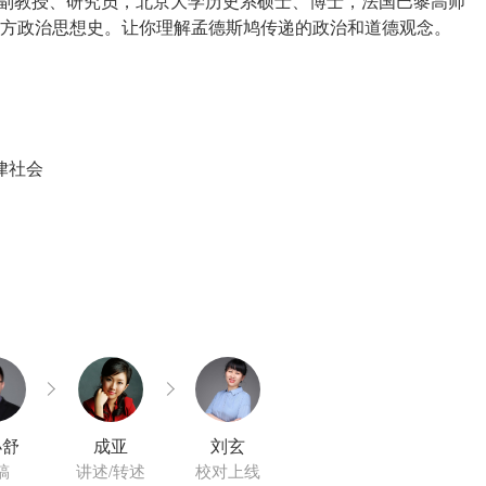
聘副教授、研究员，北京大学历史系硕士、博士，法国巴黎高师
律社会
小舒
成亚
刘玄
稿
讲述/转述
校对上线