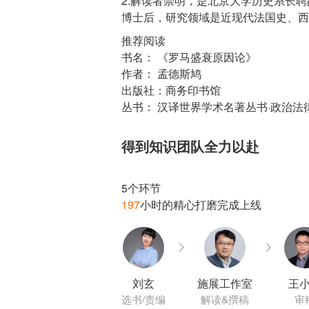
2.解读者崇明，是北京大学历史系长
推荐阅读
书名： 《罗马盛衰原因论》
作者： 孟德斯鸠
出版社：商务印书馆
丛书： 汉译世界学术名著丛书·政治法
得到知识团队全力以赴
197
刘玄
施展工作室
王
选书/责编
解读&撰稿
审