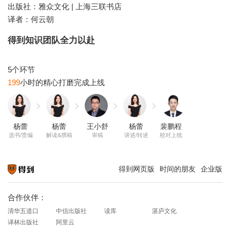
出版社：雅众文化 | 上海三联书店
译者：何云朝
得到知识团队全力以赴
199
杨蕾
杨蕾
王小舒
杨蕾
裴鹏程
选书/责编
解读&撰稿
审稿
讲述/转述
校对上线
得到网页版
时间的朋友
企业版
知识就在得到
合作伙伴：
清华五道口
中信出版社
读库
湛庐文化
译林出版社
阿里云