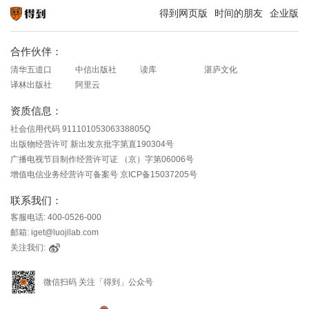
得到网页版
时间的朋友
企业版
知识就在得到
合作伙伴：
清华五道口
中信出版社
读库
湛庐文化
译林出版社
阿里云
资质信息：
社会信用代码 91110105306338805Q
出版物经营许可 新出发京批字第直190304号
广播电视节目制作经营许可证 （京）字第06006号
增值电信业务经营许可备案号 京ICP备15037205号
联系我们：
客服电话: 400-0526-000
邮箱: iget@luojilab.com
关注我们:
微信扫码 关注「得到」公众号