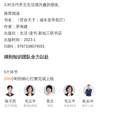
3.对古代帝王生活感兴趣的朋友。
推荐阅读
书名：《苦命天子：咸丰皇帝奕詝》
作者：茅海建
出版社：生活·读书·新知三联书店
出版时间：2023-1
ISBN：9787108074591
得到知识团队全力以赴
205
陈子昂
毛立平
景文
毛立平
朱步冲
选书/责编
解读&撰稿
审稿
讲述/转述
校对上线