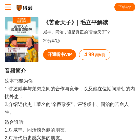
下载App
知识就在得到
《苦命天子》| 毛立平解读
咸丰、同治，谁是真正的“苦命天子”？
29分47秒
开通听书VIP
4.99
得到贝
音频简介
这本书能为你
1.讲述咸丰与弟弟之间的合作与竞争，以及他在位期间清朝的内
忧外患；
2.介绍近代史上著名的“辛酉政变”，评述咸丰、同治的苦命人
生。
适合谁听
1.对咸丰、同治感兴趣的朋友。
2.对清代历史感兴趣的朋友。