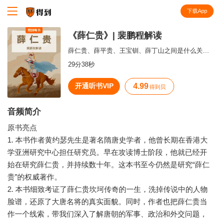
下载App
知识就在得到
《薛仁贵》| 裴鹏程解读
薛仁贵、薛平贵、王宝钏、薛丁山之间是什么关系？一本书读懂中国古代的武将、战争与王朝。
29分38秒
开通听书VIP
4.99
得到贝
音频简介
原书亮点
1. 本书作者黄约瑟先生是著名隋唐史学者，他曾长期在香港大
学亚洲研究中心担任研究员。早在攻读博士阶段，他就已经开
始在研究薛仁贵，并持续数十年。这本书至今仍然是研究“薛仁
贵”的权威著作。
2. 本书细致考证了薛仁贵坎坷传奇的一生，洗掉传说中的人物
脸谱，还原了大唐名将的真实面貌。同时，作者也把薛仁贵当
作一个线索，带我们深入了解唐朝的军事、政治和外交问题，