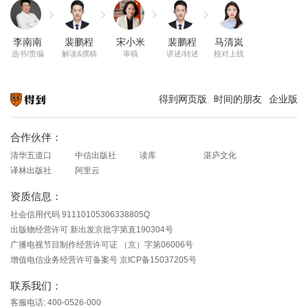
李南南
裴鹏程
宋小米
裴鹏程
马清岚
选书/责编
解读&撰稿
审稿
讲述/转述
校对上线
得到网页版
时间的朋友
企业版
知识就在得到
合作伙伴：
清华五道口
中信出版社
读库
湛庐文化
译林出版社
阿里云
资质信息：
社会信用代码 91110105306338805Q
出版物经营许可 新出发京批字第直190304号
广播电视节目制作经营许可证 （京）字第06006号
增值电信业务经营许可备案号 京ICP备15037205号
联系我们：
客服电话: 400-0526-000