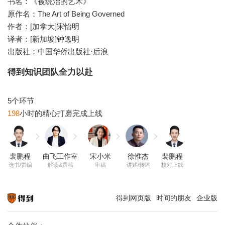
书名：《被统治的艺术》
原作名：The Art of Being Governed
作者：[加拿大]宋怡明
译者：[新加坡]钟逸明
出版社：中国华侨出版社·后浪
得到知识团队全力以赴
198
裴鹏程
曲飞工作室
宋小米
徐惟杰
裴鹏程
选书/责编
解读&撰稿
审稿
讲述/转述
校对上线
得到网页版
时间的朋友
企业版
知识就在得到