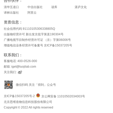
合作伙伴：
清华五道口
中信出版社
读库
湛庐文化
译林出版社
阿里云
资质信息：
社会信用代码 91110105306338805Q
出版物经营许可 新出发京批字第直190304号
广播电视节目制作经营许可证 （京）字第06006号
增值电信业务经营许可备案号 京ICP备15037205号
联系我们：
客服电话: 400-0526-000
邮箱: iget@luojilab.com
关注我们:
微信扫码 关注「得到」公众号
京ICP备15037205号-2
京公网安备 11010502034003号
北京思维造物信息科技股份有限公司
Copyright © 2022 All rights reserved