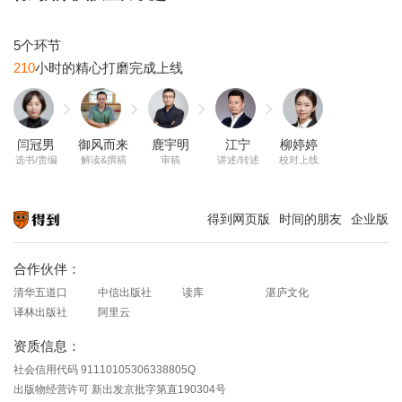
210
闫冠男
御风而来
鹿宇明
江宁
柳婷婷
选书/责编
解读&撰稿
审稿
讲述/转述
校对上线
得到网页版
时间的朋友
企业版
知识就在得到
合作伙伴：
清华五道口
中信出版社
读库
湛庐文化
译林出版社
阿里云
资质信息：
社会信用代码 91110105306338805Q
出版物经营许可 新出发京批字第直190304号