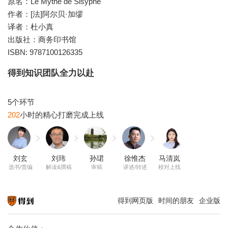
原名：Le Mythe de Sisyphe
作者：[法]阿尔贝·加缪
译者：杜小真
出版社：商务印书馆
ISBN: 9787100126335
得到知识团队全力以赴
202
刘玄
刘玮
孙珺
徐惟杰
马清岚
选书/责编
解读&撰稿
审稿
讲述/转述
校对上线
得到网页版
时间的朋友
企业版
知识就在得到