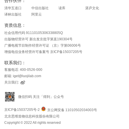
合作伙伴：
清华五道口
中信出版社
读库
湛庐文化
译林出版社
阿里云
资质信息：
社会信用代码 91110105306338805Q
出版物经营许可 新出发京批字第直190304号
广播电视节目制作经营许可证 （京）字第06006号
增值电信业务经营许可备案号 京ICP备15037205号
联系我们：
客服电话: 400-0526-000
邮箱: iget@luojilab.com
关注我们:
微信扫码 关注「得到」公众号
京ICP备15037205号-2
京公网安备 11010502034003号
北京思维造物信息科技股份有限公司
Copyright © 2022 All rights reserved