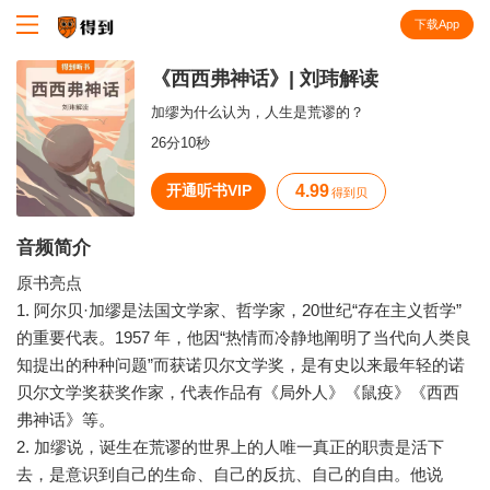
下载App
知识就在得到
《西西弗神话》| 刘玮解读
加缪为什么认为，人生是荒谬的？
26分10秒
开通听书VIP
4.99
得到贝
音频简介
原书亮点
1. 阿尔贝·加缪是法国文学家、哲学家，20世纪“存在主义哲学”
的重要代表。1957 年，他因“热情而冷静地阐明了当代向人类良
知提出的种种问题”而获诺贝尔文学奖，是有史以来最年轻的诺
贝尔文学奖获奖作家，代表作品有《局外人》《鼠疫》《西西
弗神话》等。
2. 加缪说，诞生在荒谬的世界上的人唯一真正的职责是活下
去，是意识到自己的生命、自己的反抗、自己的自由。他说