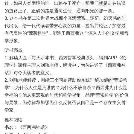
过，如果人类困境的唯一出路在于死亡，那我们就是走在错误
的道路上了。正确的路是通向生命、通向阳光的那一条。
3. 这本书在第二次世界大战那个充满荒谬、迷茫、幻灭感的时
代出版，给一代代读者带来心灵的力量，提出并论证了加缪最
有代表性的“荒谬哲学”，塑造了西西弗这个深入人心的文学和哲
听书亮点
1. 解读人是「每天听本书」西方哲学经典系列，得到APP《伦
理学》课程主理人刘玮老师，解读中，为你讲述了《西西弗神
话》对今天读者的意义。
2. 刘玮老师解读，围绕三个问题帮助你系统理解加缪的“荒谬哲
学”：为什么人生是荒谬的？为什么不该自杀？西西弗为什么是
幸福的？他从更宏观的时代和哲学视角，品评“荒谬哲学”的价值
与局限，为你解释加缪为什么反复否认自己是一个存在主义哲
推荐阅读
书名：《西西弗神话》