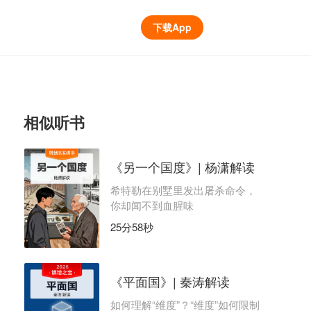
下载App
相似听书
《另一个国度》| 杨潇解读
希特勒在别墅里发出屠杀命令，
你却闻不到血腥味
25分58秒
《平面国》| 秦涛解读
如何理解“维度”？“维度”如何限制