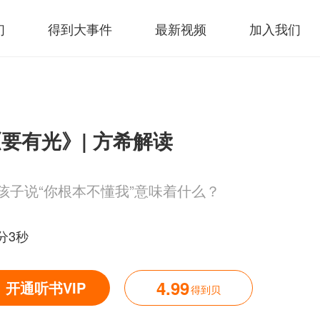
们
得到大事件
最新视频
加入我们
要有光》| 方希解读
孩子说“你根本不懂我”意味着什么？
6分3秒
4.99
开通听书VIP
得到贝