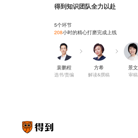
得到知识团队全力以赴
208
裴鹏程
方希
景文
选书/责编
解读&撰稿
审稿