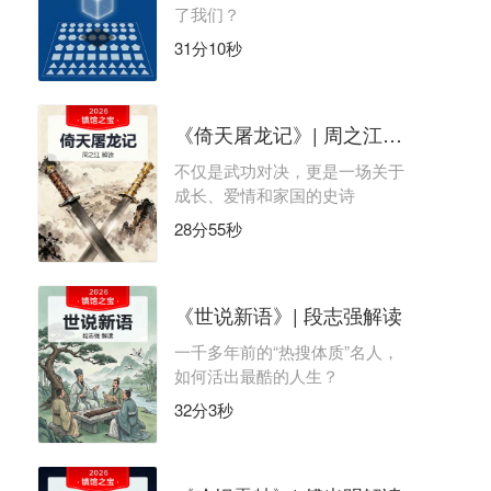
了我们？
31分10秒
《倚天屠龙记》| 周之江解读
不仅是武功对决，更是一场关于
成长、爱情和家国的史诗
28分55秒
《世说新语》| 段志强解读
一千多年前的“热搜体质”名人，
如何活出最酷的人生？
32分3秒