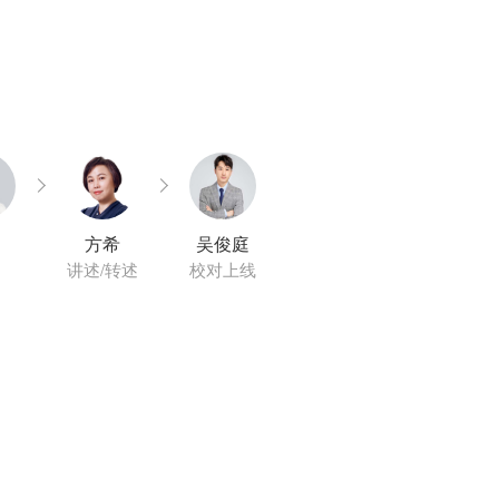
方希
吴俊庭
讲述/转述
校对上线