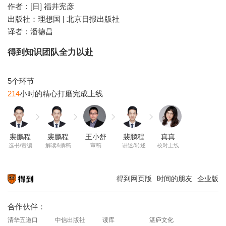
作者：[日] 福井宪彦
出版社：理想国 | 北京日报出版社
译者：潘德昌
得到知识团队全力以赴
214
裴鹏程
裴鹏程
王小舒
裴鹏程
真真
选书/责编
解读&撰稿
审稿
讲述/转述
校对上线
得到网页版
时间的朋友
企业版
知识就在得到
合作伙伴：
清华五道口
中信出版社
读库
湛庐文化