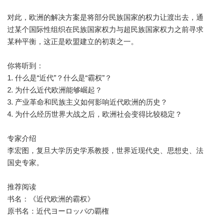
对此，欧洲的解决方案是将部分民族国家的权力让渡出去，通
过某个国际性组织在民族国家权力与超民族国家权力之前寻求
某种平衡，这正是欧盟建立的初衷之一。
你将听到：
1. 什么是“近代”？什么是“霸权”？
2. 为什么近代欧洲能够崛起？
3. 产业革命和民族主义如何影响近代欧洲的历史？
4. 为什么经历世界大战之后，欧洲社会变得比较稳定？
专家介绍
李宏图，复旦大学历史学系教授，世界近现代史、思想史、法
国史专家。
推荐阅读
书名：《近代欧洲的霸权》
原书名：近代ヨーロッパの覇権