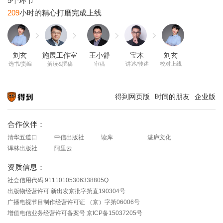
209
刘玄
施展工作室
王小舒
宝木
刘玄
选书/责编
解读&撰稿
审稿
讲述/转述
校对上线
得到网页版
时间的朋友
企业版
知识就在得到
合作伙伴：
清华五道口
中信出版社
读库
湛庐文化
译林出版社
阿里云
资质信息：
社会信用代码 91110105306338805Q
出版物经营许可 新出发京批字第直190304号
广播电视节目制作经营许可证 （京）字第06006号
增值电信业务经营许可备案号 京ICP备15037205号