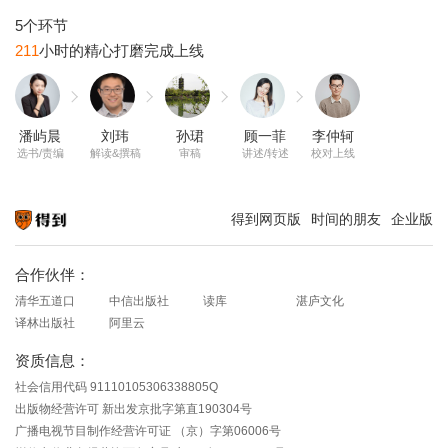
211
潘屿晨
刘玮
孙珺
顾一菲
李仲轲
选书/责编
解读&撰稿
审稿
讲述/转述
校对上线
得到网页版
时间的朋友
企业版
知识就在得到
合作伙伴：
清华五道口
中信出版社
读库
湛庐文化
译林出版社
阿里云
资质信息：
社会信用代码 91110105306338805Q
出版物经营许可 新出发京批字第直190304号
广播电视节目制作经营许可证 （京）字第06006号