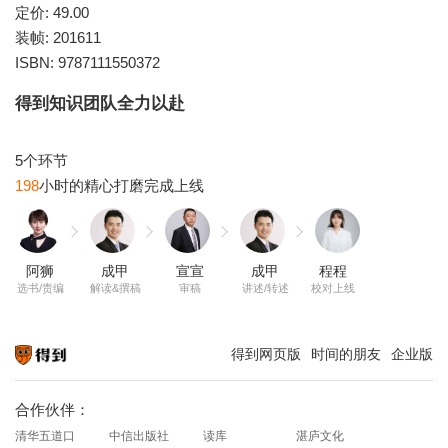
定价: 49.00
装帧: 201611
得到知识团队全力以赴
198
阿狮
成甲
宣宣
成甲
程程
选书/责编
解读&撰稿
审稿
讲述/转述
校对上线
得到网页版
时间的朋友
企业版
知识就在得到
合作伙伴：
清华五道口
中信出版社
读库
湛庐文化