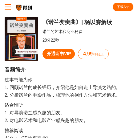
下载App
知识就在得到
《诺兰变奏曲》| 杨以赛解读
诺兰的艺术和商业秘诀
28分22秒
开通听书VIP
4.99
得到贝
音频简介
这本书能为你
1. 回顾诺兰的成长经历，介绍他是如何走上导演之路的。
适合谁听
1. 对导演诺兰感兴趣的朋友。
推荐阅读