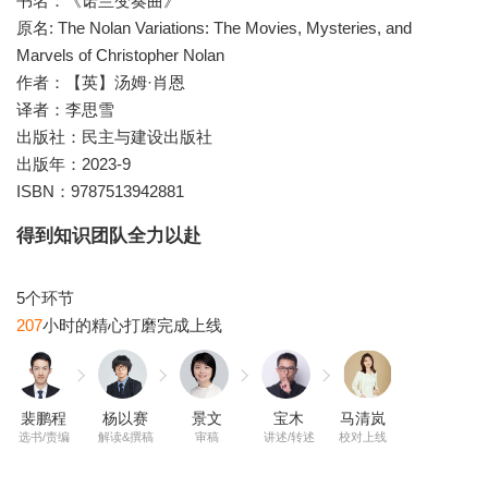
书名：《诺兰变奏曲》
原名: The Nolan Variations: The Movies, Mysteries, and
Marvels of Christopher Nolan
作者：【英】汤姆·肖恩
译者：李思雪
出版社：民主与建设出版社
出版年：2023-9
ISBN：9787513942881
得到知识团队全力以赴
207
裴鹏程
杨以赛
景文
宝木
马清岚
选书/责编
解读&撰稿
审稿
讲述/转述
校对上线