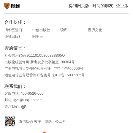
得到网页版
时间的朋友
企业版
知识就在得到
合作伙伴：
清华五道口
中信出版社
读库
湛庐文化
译林出版社
阿里云
资质信息：
社会信用代码 91110105306338805Q
出版物经营许可 新出发京批字第直190304号
广播电视节目制作经营许可证 （京）字第06006号
增值电信业务经营许可备案号 京ICP备15037205号
联系我们：
客服电话: 400-0526-000
邮箱: iget@luojilab.com
关注我们:
微信扫码 关注「得到」公众号