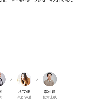
宣
杰克糖
李仲轲
稿
讲述/转述
校对上线