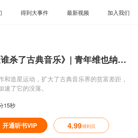
们
得到大事件
最新视频
加入我们
《谁杀了古典音乐》| 青年维也纳解读
作和造星运动，扩大了古典音乐界的贫富差距，
加速了它的没落。
分15秒
4.99
开通听书VIP
得到贝