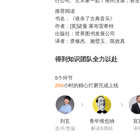
推荐阅读
书名：《谁杀了古典音乐》
作者：[英]诺曼·莱布雷希特
出版社：世界图书发展公司
译者：查修杰、施璧玉、陈效真
得到知识团队全力以赴
200
刘玄
青年维也纳
宣
选书/责编
解读&撰稿
审