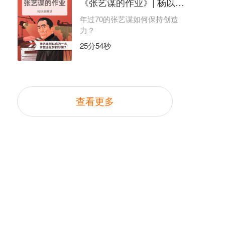
《张艺谋的作业》| 杨以赛解读
年过70的张艺谋如何保持创造
力？
25分54秒
查看更多