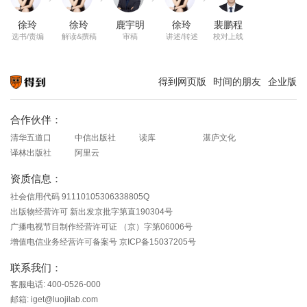
徐玲
徐玲
鹿宇明
徐玲
裴鹏程
选书/责编
解读&撰稿
审稿
讲述/转述
校对上线
得到网页版
时间的朋友
企业版
知识就在得到
合作伙伴：
清华五道口
中信出版社
读库
湛庐文化
译林出版社
阿里云
资质信息：
社会信用代码 91110105306338805Q
出版物经营许可 新出发京批字第直190304号
广播电视节目制作经营许可证 （京）字第06006号
增值电信业务经营许可备案号 京ICP备15037205号
联系我们：
客服电话: 400-0526-000
邮箱: iget@luojilab.com