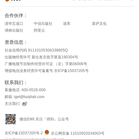
知识就在得到
合作伙伴：
清华五道口
中信出版社
读库
湛庐文化
译林出版社
阿里云
资质信息：
社会信用代码 91110105306338805Q
出版物经营许可 新出发京批字第直190304号
广播电视节目制作经营许可证 （京）字第06006号
增值电信业务经营许可备案号 京ICP备15037205号
联系我们：
客服电话: 400-0526-000
邮箱: iget@luojilab.com
关注我们:
微信扫码 关注「得到」公众号
京ICP备15037205号-2
京公网安备 11010502034003号