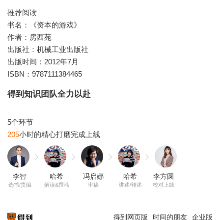
推荐阅读
书名：《资本的游戏》
作者：房西苑
出版社：机械工业出版社
出版时间：2012年7月
ISBN：9787111384465
得到知识团队全力以赴
205
李智
哈希
冯启娜
哈希
李方圆
选书/责编
解读&撰稿
审稿
讲述/转述
校对上线
得到网页版
时间的朋友
企业版