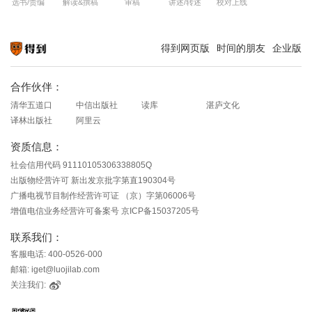
选书/责编
解读&撰稿
审稿
讲述/转述
校对上线
得到网页版
时间的朋友
企业版
知识就在得到
合作伙伴：
清华五道口
中信出版社
读库
湛庐文化
译林出版社
阿里云
资质信息：
社会信用代码 91110105306338805Q
出版物经营许可 新出发京批字第直190304号
广播电视节目制作经营许可证 （京）字第06006号
增值电信业务经营许可备案号 京ICP备15037205号
联系我们：
客服电话: 400-0526-000
邮箱: iget@luojilab.com
关注我们: