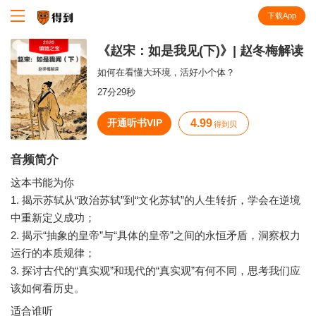
下载App
知识就在得到
《赵宋：如是我见(下)》| 赵冬梅解读
如何在看懂大环境，活好小个体？
27分29秒
开通听书VIP
4.99
得到贝
音频简介
这本书能为你
1. 揭示苏轼从“政治苏轼”到“文化苏轼”的人生转折，学会在逆境
中重新定义成功；
2. 揭示“抽象的皇帝”与“具体的皇帝”之间的永恒矛盾，洞察权力
运行的本质规律；
3. 探讨古代的“真实观”和现代的“真实观”有何不同，思考我们应
适合谁听