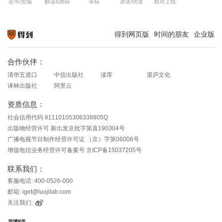
选书/责编
解读&撰稿
审稿
讲述/转述
校对上线
得到网页版
时间的朋友
企业版
知识就在得到
合作伙伴：
清华五道口
中信出版社
读库
湛庐文化
译林出版社
阿里云
资质信息：
社会信用代码 91110105306338805Q
出版物经营许可 新出发京批字第直190304号
广播电视节目制作经营许可证 （京）字第06006号
增值电信业务经营许可备案号 京ICP备15037205号
联系我们：
客服电话: 400-0526-000
邮箱: iget@luojilab.com
关注我们: