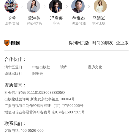
哈希
董鸿英
冯启娜
徐惟杰
马清岚
选书/责编
解读&撰稿
审稿
讲述/转述
校对上线
得到网页版
时间的朋友
企业版
知识就在得到
合作伙伴：
清华五道口
中信出版社
读库
湛庐文化
译林出版社
阿里云
资质信息：
社会信用代码 91110105306338805Q
出版物经营许可 新出发京批字第直190304号
广播电视节目制作经营许可证 （京）字第06006号
增值电信业务经营许可备案号 京ICP备15037205号
联系我们：
客服电话: 400-0526-000