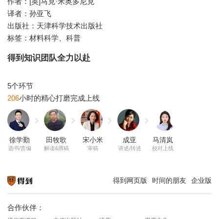
作者：[英]马克·米奥多尼克
译者：孙亚飞
出版社：天津科学技术出版社
标签：材料科学、科普
得到知识团队全力以赴
206
徐学勤
田牧歌
宋小米
成亚
马清岚
选书/责编
解读&撰稿
审稿
讲述/转述
校对上线
得到网页版
时间的朋友
企业版
知识就在得到
合作伙伴：