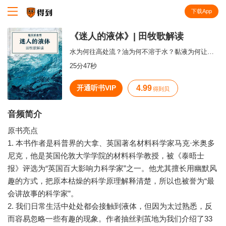
下载App
知识就在得到
《迷人的液体》| 田牧歌解读
水为何往高处流？油为何不溶于水？黏液为何让人恶心？眼泪为何让人同情？
25分47秒
开通听书VIP
4.99
得到贝
音频简介
原书亮点
1. 本书作者是科普界的大拿、英国著名材料科学家马克·米奥多
尼克，他是英国伦敦大学学院的材料科学教授，被《泰晤士
报》评选为“英国百大影响力科学家”之一。他尤其擅长用幽默风
趣的方式，把原本枯燥的科学原理解释清楚，所以也被誉为“最
会讲故事的科学家”。
2. 我们日常生活中处处都会接触到液体，但因为太过熟悉，反
而容易忽略一些有趣的现象。作者抽丝剥茧地为我们介绍了33