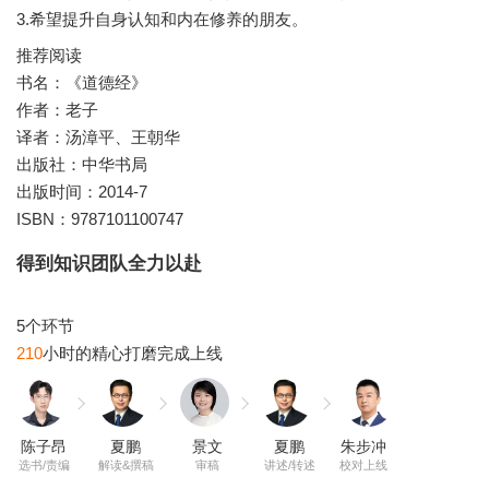
3.希望提升自身认知和内在修养的朋友。
推荐阅读
书名：《道德经》
作者：老子
译者：汤漳平、王朝华
出版社：中华书局
出版时间：2014-7
ISBN：9787101100747
得到知识团队全力以赴
210
陈子昂
夏鹏
景文
夏鹏
朱步冲
选书/责编
解读&撰稿
审稿
讲述/转述
校对上线