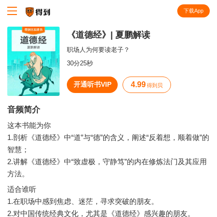
下载App
知识就在得到
《道德经》| 夏鹏解读
职场人为何要读老子？
30分25秒
开通听书VIP
4.99
得到贝
音频简介
这本书能为你
1.剖析《道德经》中“道”与“德”的含义，阐述“反着想，顺着做”的
智慧；
2.讲解《道德经》中“致虚极，守静笃”的内在修炼法门及其应用
方法。
适合谁听
1.在职场中感到焦虑、迷茫，寻求突破的朋友。
2.对中国传统经典文化，尤其是《道德经》感兴趣的朋友。