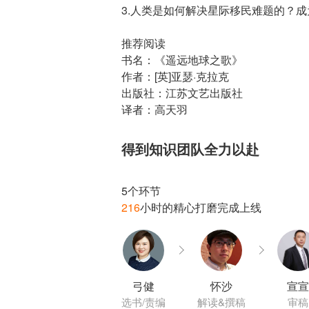
3.人类是如何解决星际移民难题的？
推荐阅读
书名：《遥远地球之歌》
作者：[英]亚瑟·克拉克
出版社：江苏文艺出版社
译者：高天羽
得到知识团队全力以赴
216
弓健
怀沙
宣宣
选书/责编
解读&撰稿
审稿