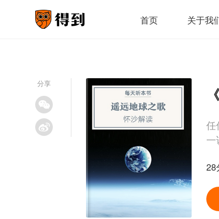
首页
关于我
分享
《
任
一
28