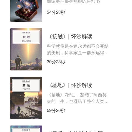
能缓解抑郁和焦虑的科幻书
24分23秒
《接触》| 怀沙解读
科学就像是在追永远都不会完结
的美剧，科学家是一群永远得不
到终极答案的人。
30分23秒
《基地》| 怀沙解读
《基地》7部曲，凝结了阿西莫
夫的一生，也凝结了整个人类的
20世纪。
59分20秒