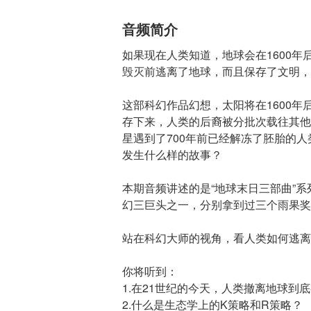
音频简介
如果现在人类知道，地球会在1600
毁灭前逃离了地球，而且保存了文明，
这部科幻作品幻想，太阳将在1600年
存下来，人类的后裔被分批次载往其他
星遇到了700年前已经解冻了胚胎的
发生什么样的故事？
本期音频讲述的是“地球末日三部曲”
幻三巨头之一，分别拿到过三个雨果奖
站在科幻大师的视角，看人类如何逃离
你将听到：
1.在21世纪的今天，人类撤离地球到
2.什么是生态学上的K策略和R策略？