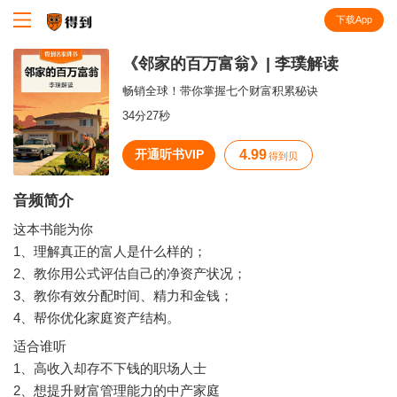
下载App
知识就在得到
《邻家的百万富翁》| 李璞解读
畅销全球！带你掌握七个财富积累秘诀
34分27秒
开通听书VIP
4.99
得到贝
音频简介
这本书能为你
1、理解真正的富人是什么样的；
2、教你用公式评估自己的净资产状况；
3、教你有效分配时间、精力和金钱；
4、帮你优化家庭资产结构。
适合谁听
1、高收入却存不下钱的职场人士
2、想提升财富管理能力的中产家庭