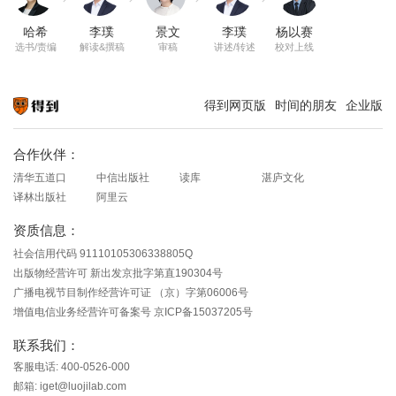
哈希
李璞
景文
李璞
杨以赛
选书/责编
解读&撰稿
审稿
讲述/转述
校对上线
得到网页版
时间的朋友
企业版
知识就在得到
合作伙伴：
清华五道口
中信出版社
读库
湛庐文化
译林出版社
阿里云
资质信息：
社会信用代码 91110105306338805Q
出版物经营许可 新出发京批字第直190304号
广播电视节目制作经营许可证 （京）字第06006号
增值电信业务经营许可备案号 京ICP备15037205号
联系我们：
客服电话: 400-0526-000
邮箱: iget@luojilab.com