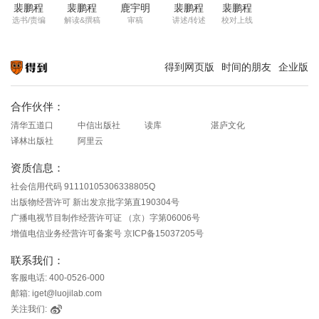
裴鹏程
裴鹏程
鹿宇明
裴鹏程
裴鹏程
选书/责编
解读&撰稿
审稿
讲述/转述
校对上线
得到网页版
时间的朋友
企业版
知识就在得到
合作伙伴：
清华五道口
中信出版社
读库
湛庐文化
译林出版社
阿里云
资质信息：
社会信用代码 91110105306338805Q
出版物经营许可 新出发京批字第直190304号
广播电视节目制作经营许可证 （京）字第06006号
增值电信业务经营许可备案号 京ICP备15037205号
联系我们：
客服电话: 400-0526-000
邮箱: iget@luojilab.com
关注我们: