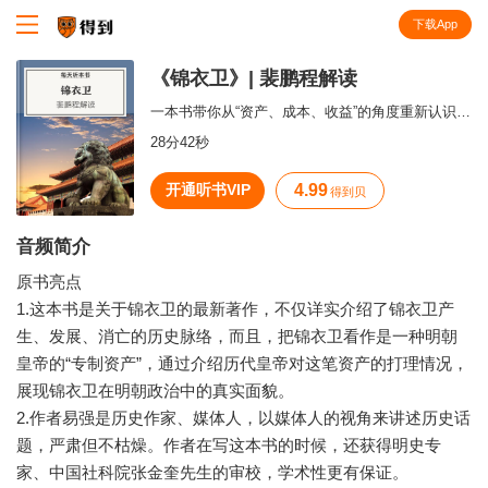
下载App
知识就在得到
《锦衣卫》| 裴鹏程解读
一本书带你从“资产、成本、收益”的角度重新认识锦衣卫。
28分42秒
开通听书VIP
4.99
得到贝
音频简介
原书亮点
1.这本书是关于锦衣卫的最新著作，不仅详实介绍了锦衣卫产
生、发展、消亡的历史脉络，而且，把锦衣卫看作是一种明朝
皇帝的“专制资产”，通过介绍历代皇帝对这笔资产的打理情况，
展现锦衣卫在明朝政治中的真实面貌。
2.作者易强是历史作家、媒体人，以媒体人的视角来讲述历史话
题，严肃但不枯燥。作者在写这本书的时候，还获得明史专