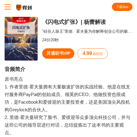
下载App
知识就在得到
《闪电式扩张》| 杨蕾解读
“硅谷人脉王”里德 · 霍夫曼为你解释创业公司的极速扩张。
24分20秒
开通听书VIP
4.99
得到贝
音频简介
原书亮点
1. 作者里德·霍夫曼拥有大量极速扩张的实战经验。他是在线支
付服务商PayPal的创始成员、领英的CEO。他做投资也很成
功，是Facebook和爱彼迎的主要投资者，还是美国顶尖风投机
构Greylock的合伙人。
2. 里德·霍夫曼研究了脸书、爱彼迎等众多顶尖科技公司，并与
这些公司的领导层进行对话，总结提炼出了这本书的主要观