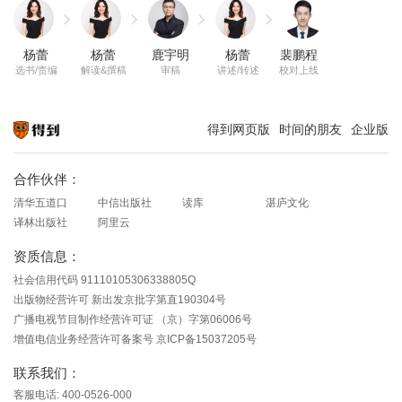
杨蕾
杨蕾
鹿宇明
杨蕾
裴鹏程
选书/责编
解读&撰稿
审稿
讲述/转述
校对上线
得到网页版
时间的朋友
企业版
知识就在得到
合作伙伴：
清华五道口
中信出版社
读库
湛庐文化
译林出版社
阿里云
资质信息：
社会信用代码 91110105306338805Q
出版物经营许可 新出发京批字第直190304号
广播电视节目制作经营许可证 （京）字第06006号
增值电信业务经营许可备案号 京ICP备15037205号
联系我们：
客服电话: 400-0526-000