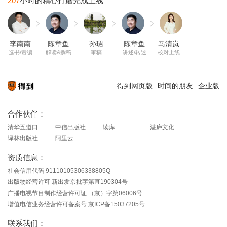
207
李南南
陈章鱼
孙珺
陈章鱼
马清岚
选书/责编
解读&撰稿
审稿
讲述/转述
校对上线
得到网页版
时间的朋友
企业版
知识就在得到
合作伙伴：
清华五道口
中信出版社
读库
湛庐文化
译林出版社
阿里云
资质信息：
社会信用代码 91110105306338805Q
出版物经营许可 新出发京批字第直190304号
广播电视节目制作经营许可证 （京）字第06006号
增值电信业务经营许可备案号 京ICP备15037205号
联系我们：