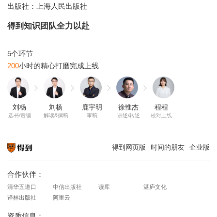
出版社：上海人民出版社
得到知识团队全力以赴
200
刘杨
刘杨
鹿宇明
徐惟杰
程程
选书/责编
解读&撰稿
审稿
讲述/转述
校对上线
得到网页版
时间的朋友
企业版
知识就在得到
合作伙伴：
清华五道口
中信出版社
读库
湛庐文化
译林出版社
阿里云
资质信息：