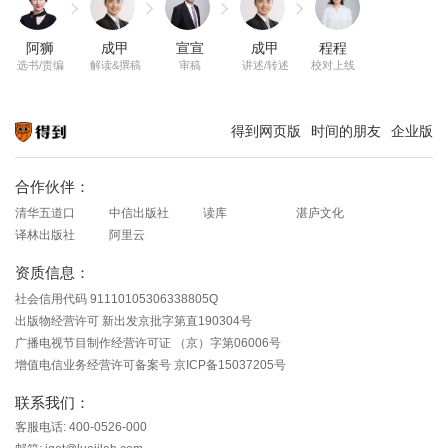
阿狮
成甲
宣宣
成甲
程程
选书/责编
解读&撰稿
审稿
讲述/转述
校对上线
得到网页版
时间的朋友
企业版
知识就在得到
合作伙伴：
清华五道口
中信出版社
读库
湛庐文化
译林出版社
阿里云
资质信息：
社会信用代码 91110105306338805Q
出版物经营许可 新出发京批字第直190304号
广播电视节目制作经营许可证 （京）字第06006号
增值电信业务经营许可备案号 京ICP备15037205号
联系我们：
客服电话: 400-0526-000