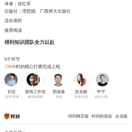
译者：张红军
出版社：理想国、广西师大出版社
适合谁听
推荐阅读
得到知识团队全力以赴
198
刘玄
苗炜工作室
郭燕春
杰克糖
申宇
选书/责编
解读&撰稿
审稿
讲述/转述
校对上线
得到网页版
时间的朋友
企业版
知识就在得到