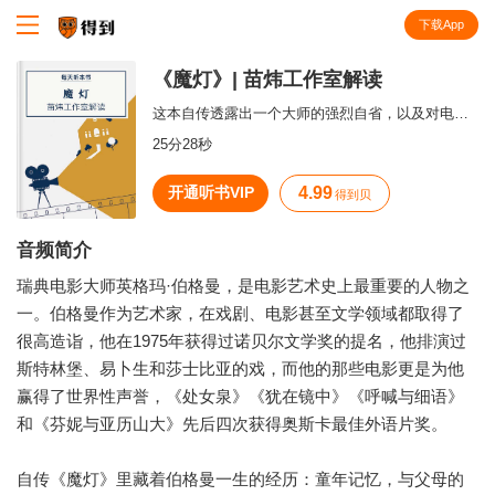
下载App
知识就在得到
《魔灯》| 苗炜工作室解读
这本自传透露出一个大师的强烈自省，以及对电影戏剧无悔的热爱。
25分28秒
开通听书VIP
4.99
得到贝
音频简介
瑞典电影大师英格玛·伯格曼，是电影艺术史上最重要的人物之
一。伯格曼作为艺术家，在戏剧、电影甚至文学领域都取得了
很高造诣，他在1975年获得过诺贝尔文学奖的提名，他排演过
斯特林堡、易卜生和莎士比亚的戏，而他的那些电影更是为他
赢得了世界性声誉，《处女泉》《犹在镜中》《呼喊与细语》
和《芬妮与亚历山大》先后四次获得奥斯卡最佳外语片奖。
自传《魔灯》里藏着伯格曼一生的经历：童年记忆，与父母的