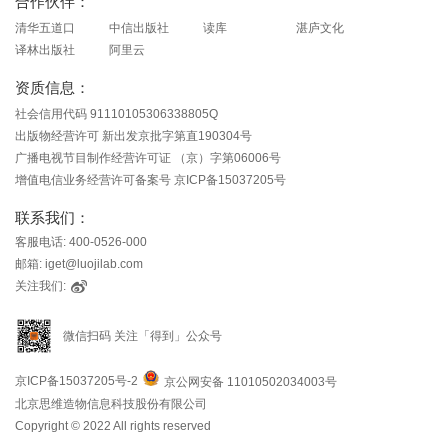
合作伙伴：
清华五道口
中信出版社
读库
湛庐文化
译林出版社
阿里云
资质信息：
社会信用代码 91110105306338805Q
出版物经营许可 新出发京批字第直190304号
广播电视节目制作经营许可证 （京）字第06006号
增值电信业务经营许可备案号 京ICP备15037205号
联系我们：
客服电话: 400-0526-000
邮箱: iget@luojilab.com
关注我们:
微信扫码 关注「得到」公众号
京ICP备15037205号-2
京公网安备 11010502034003号
北京思维造物信息科技股份有限公司
Copyright © 2022 All rights reserved