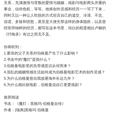
关系，充满激情与背叛的爱情与婚姻，戏剧与电影两头并重的
事业，信仰危机，等等。他将创作灵感和经历一一写了下来，
同时又以一种让人吃惊的方式坦言自己的滥交、冷漠、不忠、
说谎、多疑和愤怒，甚至是大便失禁这样的身体隐疾，以及曾
经崇拜纳粹的经历，都写在这本书里，坦白的程度相比卢梭的
《忏悔录》有过之而无不及。
你将听到：
1.紧张的父子关系对伯格曼产生了什么影响？
2.书名中的“魔灯”是指什么？
3.伯格曼电影里的负罪感意识从何而来？
4.混乱的婚姻情感生活如何成为伯格曼电影艺术的创作灵感？
5.为什么伯格曼曾自我放逐海外长达九年？
6.为什么相比较电影，伯格曼说自己更爱戏剧？
推荐阅读
书名：《魔灯：英格玛·伯格曼自传》
作者：[瑞典]英格玛·伯格曼